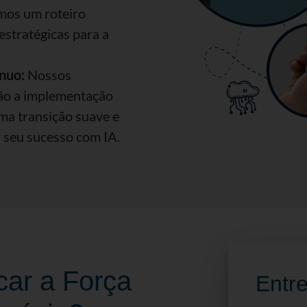
mos um roteiro
estratégicas para a
nuo:
Nossos
rão a implementação
ma transição suave e
 seu sucesso com IA.
car a Força
Entr