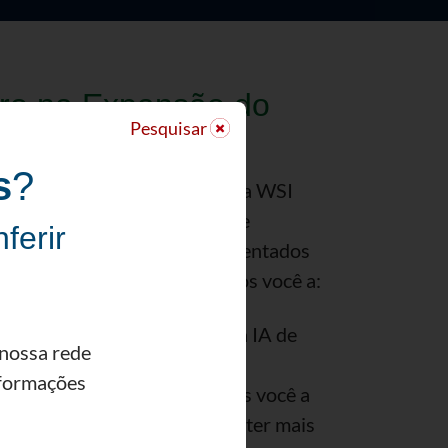
iro na Expansão do
Pesquisar
 com IA
s
?
inho. Os Consultores de IA da WSI
 de expansão empresarial que
ferir
 e oportunidades únicos enfrentados
ias empresas. Nós ajudaremos você a:
IA:
Cortar o jargão e explicar a IA de
 nossa rede
 de entender.
nformações
Vantagem com IA:
Ajudaremos você a
eas específicas onde a IA pode ter mais