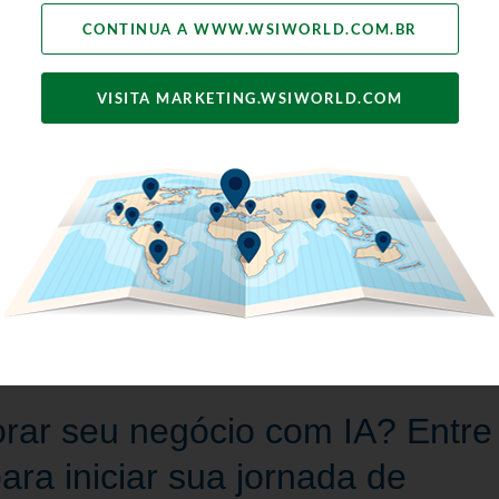
impacto no seu n
CONTINUA A WWW.WSIWORLD.COM.BR
Desenvolver uma
Análise de Negóc
VISITA MARKETING.WSIWORLD.COM
personalizado qu
objetivos.
Implementar e t
cada passo do c
implementação su
rar seu negócio com IA? Entre
ra iniciar sua jornada de