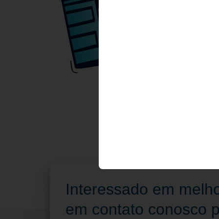
Interessado em melho
em contato conosco pa