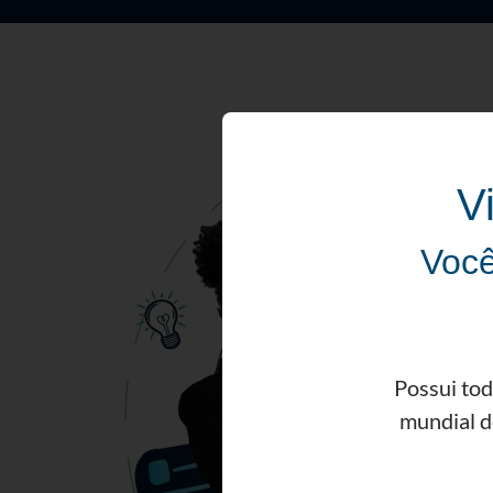
V
Você
Possui tod
mundial d