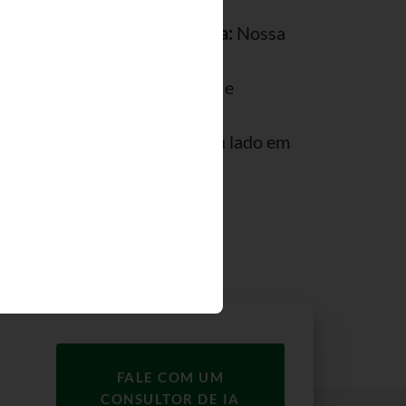
egócio.
 Estratégia de IA Vencedora:
Nossa
ios com IA cria um roteiro
e se alinha ao seu orçamento e
er Sucesso:
Estaremos ao seu lado em
aminho, assegurando uma
ave e suporte contínuo.
FALE COM UM
CONSULTOR DE IA