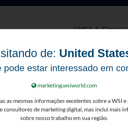
WSI é Parce
seu negócio
isitando de:
United State
Não enfrente isso soz
são como consultores
 pode estar interessado em con
entendem os desafios
pelas pequenas e méd
marketing.wsiworld.com
Desmistificar a 
as as mesmas informações excelentes sobre a WSI e
uma maneira fácil
e consultores de marketing digital, mas inclui mais i
Identificar sua 
sobre nosso trabalho em sua região.
identificar as ár