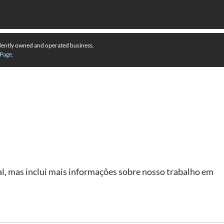
dently owned and operated business.
Page
.
l, mas inclui mais informações sobre nosso trabalho em