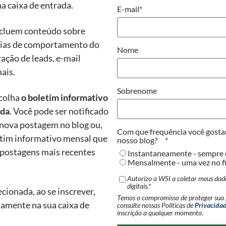
 caixa de entrada.
E-mail
*
ncluem conteúdo sobre
cias de comportamento do
Nome
ração de leads, e-mail
ais.
Sobrenome
scolha
o boletim informativo
ada
. Você pode ser notificado
nova postagem no blog ou,
Com que frequência você gostar
letim informativo mensal que
nosso blog?
*
 postagens mais recentes
Instantaneamente - sempre 
Mensalmente - uma vez no fi
Autorizo ​​a WSI a coletar meus da
digitais.
*
cionada, ao se inscrever,
Temos o compromisso de proteger sua 
tamente na sua caixa de
consulte nossas Políticas de
Privacida
inscrição a qualquer momento.