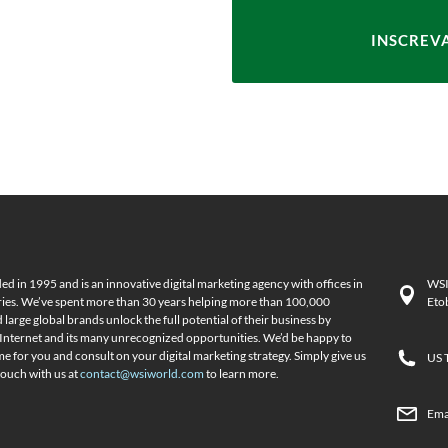
d in 1995 and is an innovative digital marketing agency with offices in
WSI
ies. We’ve spent more than 30 years helping more than 100,000
Eto
large global brands unlock the full potential of their business by
 Internet and its many unrecognized opportunities. We’d be happy to
me for you and consult on your digital marketing strategy. Simply give us
US 
 touch with us at
contact@wsiworld.com
to learn more.
Ema