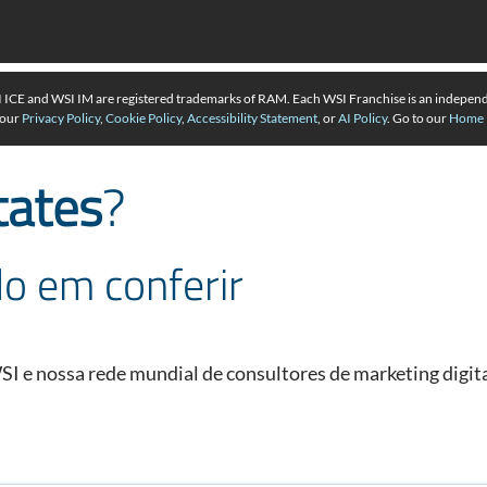
SI ICE and WSI IM are registered trademarks of RAM. Each WSI Franchise is an indepen
 our
Privacy Policy
,
Cookie Policy
,
Accessibility Statement
, or
AI Policy
. Go to our
Home 
tates
?
o em conferir
I e nossa rede mundial de consultores de marketing digita