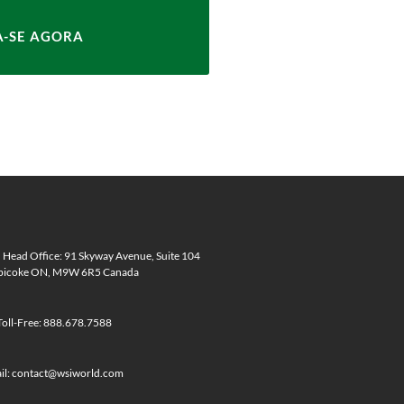
 Head Office: 91 Skyway Avenue, Suite 104
bicoke ON, M9W 6R5 Canada
Toll-Free: 888.67­8.7588
il: contact@wsiworld.com