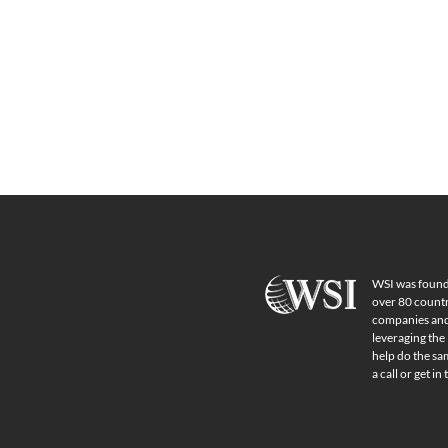
WSI was founde
over 80 countr
companies and 
leveraging the
help do the sa
a call or get in