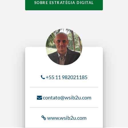
SOBRE ESTRATÈGIA DIGITAL
+55 11 982021185
contato
@wsib2u.com
www.wsib2u.com