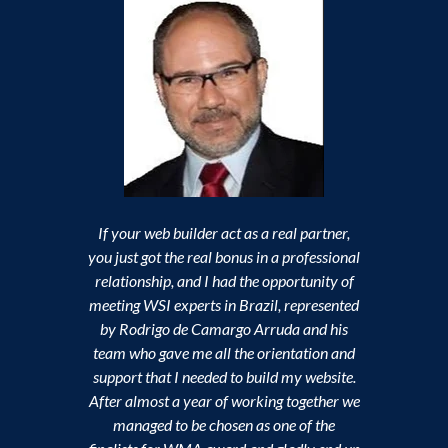
O Curso de So
a WSIB2U, no
compartil
páginas do
LinkedIn, alé
o mercado
relacionamen
If your web builder act as a real partner,
you just got the real bonus in a professional
Mich
relationship, and I had the opportunity of
Business Un
meeting WSI experts in Brazil, represented
Ind
by Rodrigo de Camargo Arruda and his
team who gave me all the orientation and
support that I needed to build my website.
After almost a year of working together we
managed to be chosen as one of the