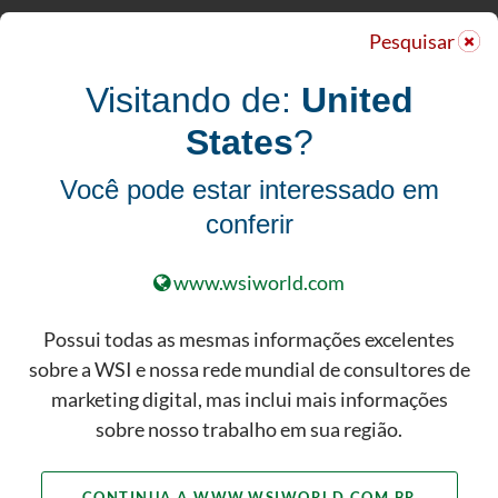
CONHEÇA NOSSO PORTFOLIO
Pesquisar
COMPLETO DE SOLUÇÕES DE
MARKETING DIGITAL
Visitando de:
United
States
?
Mais importante do que a beleza,
Você pode estar interessado em
seu site atua como uma ferramenta
conferir
para reforçar a sua marca, interagir
com clientes em potencial,
determinar quais táticas digitais
www.wsiworld.com
estão funcionando e aumentar a
Possui todas as mesmas informações excelentes
produtividade dos seus negócios.
sobre a WSI e nossa rede mundial de consultores de
marketing digital, mas inclui mais informações
sobre nosso trabalho em sua região.
CONTINUA A WWW.WSIWORLD.COM.BR