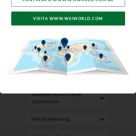
VISITA WWW.WSIWORLD.COM
Otimização de Landing Pages
Design e Desenvolvimento de
Site
eCommerce
Adaptive Search Engine
Optimization
Mobile Marketing