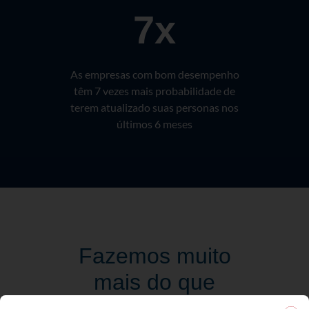
7x
As empresas com bom desempenho
têm 7 vezes mais probabilidade de
terem atualizado suas personas nos
últimos 6 meses
Fazemos muito
mais do que
somente a Criação