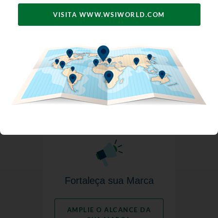
VISITA WWW.WSIWORLD.COM
Obtenha Mais Leads e
Vendas
OBTENHA MAIS LEADS
Fortaleça sua Marca
AMPLIE O ALCANCE DA