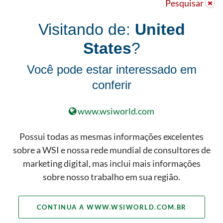
Pesquisar
do Buyer Persona
Visitando de:
United
Criar suas buyer personas é apenas
States
?
um componente da sua estratégia
de marketing digital. É um ótimo
Você pode estar interessado em
começo, mas se você quer ter
conferir
resultado com os seus esforços
digitais, precisará incluir suas
www.wsiworld.com
buyer personas em todos os
aspectos de sua estratégia de
Possui todas as mesmas informações excelentes
marketing digital.
sobre a WSI e nossa rede mundial de consultores de
marketing digital, mas inclui mais informações
CONHEÇA NOSSO PORTFOLIO
sobre nosso trabalho em sua região.
COMPLETO DE SOLUÇÕES DE
MARKETING DIGITAL
CONTINUA A WWW.WSIWORLD.COM.BR