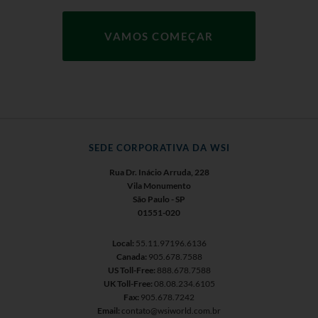
SEDE CORPORATIVA DA WSI
Rua Dr. Inácio Arruda, 228
Vila Monumento
São Paulo - SP
01551-020
Local:
55.11.97196.6136
Canada:
905.678.7588
US Toll-Free:
888.678.7588
UK Toll-Free:
08.08.234.6105
Fax:
905.678.7242
Email:
contato@wsiworld.com.br