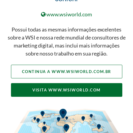
oferecemos e, por isso, ajudamos
os nossos profissionais e
www.wsiworld.com
colaboradores a aprenderem as
principais técnicas e fortalecerem
Possui todas as mesmas informações excelentes
sua habilidades - tanto em
sobre a WSI e nossa rede mundial de consultores de
marketing digital quanto em
marketing digital, mas inclui mais informações
vivência propriamente dita.
sobre nosso trabalho em sua região.
CONTINUA A WWW.WSIWORLD.COM.BR
VISITA WWW.WSIWORLD.COM
Buscando uma
carreira em
marketing digital?
Talvez tenhamos