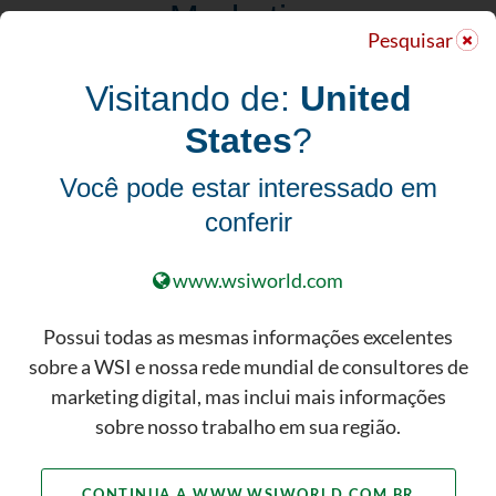
Marketing
Pesquisar
Ter um plano eficaz de automação
Visitando de:
United
de marketing é apenas um
componente da sua estratégia de
States
?
marketing digital. Você não
conseguiria armar uma barraca
Você pode estar interessado em
com uma única vareta; o mesmo
conferir
acontece com o marketing digital.
Se você quer ver os resultados de
www.wsiworld.com
seus esforços no digital, precisa
considerar outras táticas que
Possui todas as mesmas informações excelentes
possam agregar à sua estratégia de
sobre a WSI e nossa rede mundial de consultores de
automação.
marketing digital, mas inclui mais informações
sobre nosso trabalho em sua região.
CONHEÇA NOSSO PORTFOLIO
COMPLETO DE SOLUÇÕES DE
MARKETING DIGITAL
CONTINUA A WWW.WSIWORLD.COM.BR