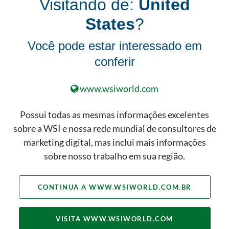
Visitando de:
United
Soluções Locais customizadas
States
?
para o seu negócio
Entendemos que cada cidade é única,
Você pode estar interessado em
por isso adaptamos nossas soluções de
conferir
marketing digital às suas necessidades
específicas e ao comportamento de
www.wsiworld.com
seus clientes e da clientela local. É a sua
estratégia para o seu mercado.
Possui todas as mesmas informações excelentes
sobre a WSI e nossa rede mundial de consultores de
marketing digital, mas inclui mais informações
sobre nosso trabalho em sua região.
CONTINUA A WWW.WSIWORLD.COM.BR
VISITA WWW.WSIWORLD.COM