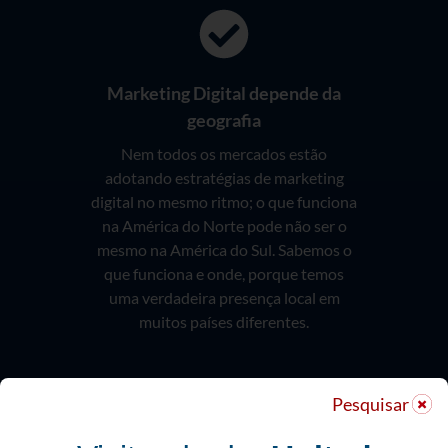
Marketing Digital depende da
geografia
Nem todos os mercados estão
adotando estratégias de marketing
digital no mesmo ritmo; o que funciona
na América do Norte pode não ser o
mesmo na América do Sul. Sabemos o
que funciona e onde, porque temos
uma verdadeira presença local em
muitos países diferentes.
Pesquisar