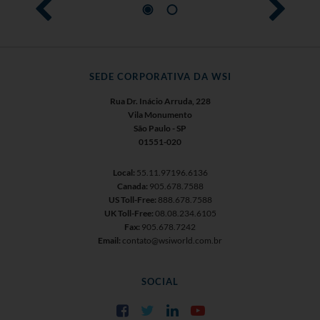
SEDE CORPORATIVA DA WSI
Rua Dr. Inácio Arruda, 228
Vila Monumento
São Paulo - SP
01551-020
Local:
55.11.97196.6136
Canada:
905.678.7588
US Toll-Free:
888.678.7588
UK Toll-Free:
08.08.234.6105
Fax:
905.678.7242
Email:
contato@wsiworld.com.br
SOCIAL
Facebook
Twitter
LinkedIn
YouTube