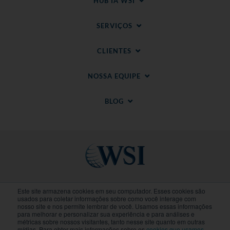
HUB IA WSI
SERVIÇOS
CLIENTES
NOSSA EQUIPE
BLOG
Sites regionais
Este site armazena cookies em seu computador. Esses cookies são
usados para coletar informações sobre como você interage com
nosso site e nos permite lembrar de você. Usamos essas informações
para melhorar e personalizar sua experiência e para análises e
© 2020-
2026
WSI. Todos direitos reservados. WSI
métricas sobre nossos visitantes, tanto nesse site quanto em outras
ICE e WSI IM são marcas registradas da Research
mídias. Para obter mais informações sobre os
cookies que usamos
,