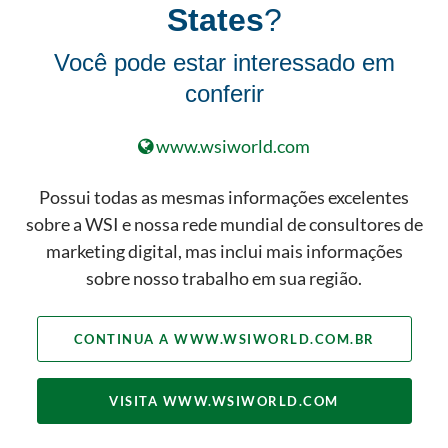
States
?
Você pode estar interessado em
No passado, as empresas eram
conferir
responsáveis apenas por manter a
reputação dentro de suas
www.wsiworld.com
comunidades locais. Agora, com a
proliferação da internet, a sua
Possui todas as mesmas informações excelentes
comunidade está espalhada por
sobre a WSI e nossa rede mundial de consultores de
todo o mundo.
marketing digital, mas inclui mais informações
sobre nosso trabalho em sua região.
CONTINUA A WWW.WSIWORLD.COM.BR
VISITA WWW.WSIWORLD.COM