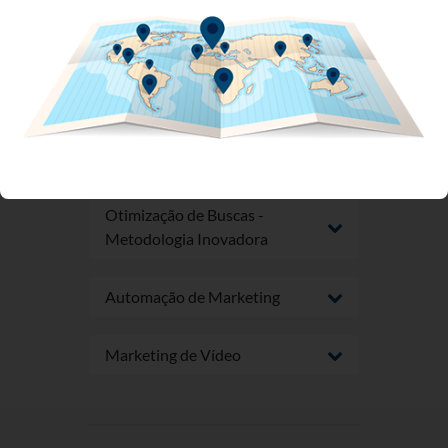
Criando seu Buyer- Persona
Marketing de Conteúdo
Marketing de Mídias Sociais
Otimização de Buscas -
Metodologia Inovadora
Automação de Marketing
Marketing de Vídeo