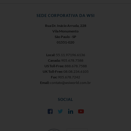
SEDE CORPORATIVA DA WSI
Rua Dr. Inácio Arruda, 228
Vila Monumento
São Paulo - SP
01551-020
Local:
55.11.97196.6136
Canada:
905.678.7588
US Toll-Free:
888.678.7588
UK Toll-Free:
08.08.234.6105
Fax:
905.678.7242
Email:
contato@wsiworld.com.br
SOCIAL
Facebook
Twitter
LinkedIn
YouTube