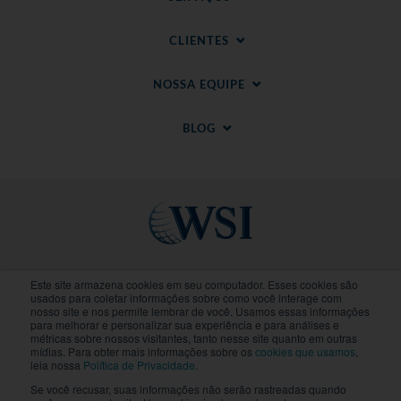
CLIENTES
NOSSA EQUIPE
BLOG
Sites regionais
Este site armazena cookies em seu computador. Esses cookies são
usados para coletar informações sobre como você interage com
nosso site e nos permite lembrar de você. Usamos essas informações
para melhorar e personalizar sua experiência e para análises e
© 2020-
2026
WSI. Todos direitos reservados. WSI
métricas sobre nossos visitantes, tanto nesse site quanto em outras
ICE e WSI IM são marcas registradas da Research
mídias. Para obter mais informações sobre os
cookies que usamos
,
and Management Corp (RAM).
Politica de
leia nossa
Política de Privacidade
.
Privacidade
.
Politica de Cookies
. Cada franquia WSI
Se você recusar, suas informações não serão rastreadas quando
é uma empresa de propriedade e operação