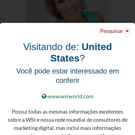
Pesquisar
Visitando de:
United
States
?
Alison Lindemann
Digital Marketing Consultant
Você pode estar interessado em
conferir
www.wsiworld.com
Possui todas as mesmas informações excelentes
sobre a WSI e nossa rede mundial de consultores de
marketing digital, mas inclui mais informações