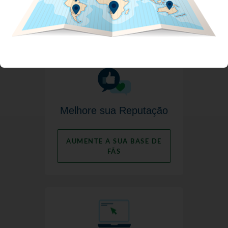
AMPLIE O ALCANCE DA
SUA MARCA
Melhore sua Reputação
AUMENTE A SUA BASE DE
FÃS