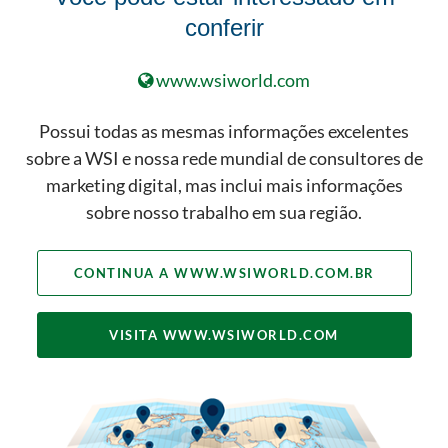
conferir
www.wsiworld.com
Possui todas as mesmas informações excelentes
Obtenha Mais Leads e
sobre a WSI e nossa rede mundial de consultores de
Vendas
marketing digital, mas inclui mais informações
sobre nosso trabalho em sua região.
OBTENHA MAIS LEADS
CONTINUA A WWW.WSIWORLD.COM.BR
VISITA WWW.WSIWORLD.COM
Fortaleça sua Marca