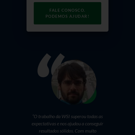
FALE CONOSCO.
PODEMOS AJUDAR!
“Durante a n
apresen
promissora 
marca. Ho
estatísticas
mais preciso
digital serve
“O trabalho da WSI superou todas as
a Clínica d
expectativas e nos ajudou a conseguir
mercado ca
resultados sólidos. Com muito