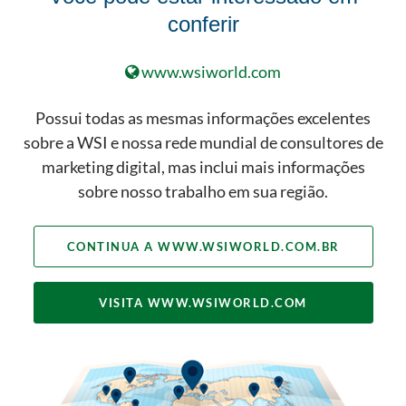
conferir
www.wsiworld.com
Possui todas as mesmas informações excelentes
sobre a WSI e nossa rede mundial de consultores de
marketing digital, mas inclui mais informações
sobre nosso trabalho em sua região.
Solicite um
CONTINUA A WWW.WSIWORLD.COM.BR
Palestrante WSI
Deixe seus dados de contato e um
VISITA WWW.WSIWORLD.COM
dos nossos profissionais de
Marketing Digital entrará em
contato para uma conversa.