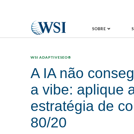
SOBRE
WSI ADAPTIVESEO®
A IA não conseg
a vibe: aplique 
estratégia de c
80/20