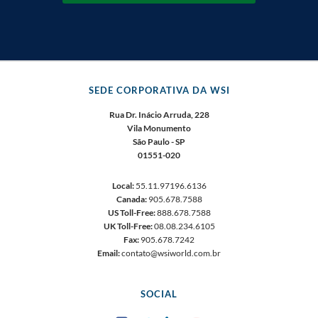
SEDE CORPORATIVA DA WSI
Rua Dr. Inácio Arruda, 228
Vila Monumento
São Paulo - SP
01551-020
Local:
55.11.97196.6136
Canada:
905.678.7588
US Toll-Free:
888.678.7588
UK Toll-Free:
08.08.234.6105
Fax:
905.678.7242
Email:
contato@wsiworld.com.br
SOCIAL
Facebook
Twitter
LinkedIn
YouTube