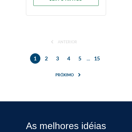
ANTERIOR
1
2
3
4
5
...
15
PRÓXIMO
As melhores idéias