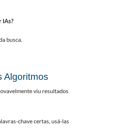
r IAs?
da busca.
s Algoritmos
rovavelmente viu resultados
alavras-chave certas, usá-las