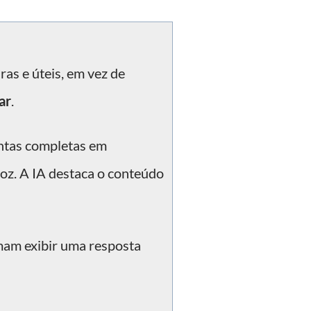
ras e úteis, em vez de
ar
.
ntas completas em
voz. A IA destaca o conteúdo
am exibir uma resposta