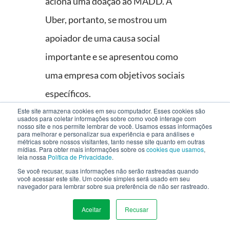
aciona uma doação ao MADD. A
Uber, portanto, se mostrou um
apoiador de uma causa social
importante e se apresentou como
uma empresa com objetivos sociais
específicos.
Este site armazena cookies em seu computador. Esses cookies são
usados para coletar informações sobre como você interage com
Ripple Foods - Nosso
nosso site e nos permite lembrar de você. Usamos essas informações
para melhorar e personalizar sua experiência e para análises e
Avanço, Seu Impacto
métricas sobre nossos visitantes, tanto nesse site quanto em outras
mídias. Para obter mais informações sobre os
cookies que usamos
,
leia nossa
Política de Privacidade
.
Em 2018, a Ripple Foods lançou no
Se você recusar, suas informações não serão rastreadas quando
mercado um produto substituto ao
você acessar este site. Um cookie simples será usado em seu
navegador para lembrar sobre sua preferência de não ser rastreado.
leite à base de proteína de ervilha.
Aceitar
Recusar
MENU
Em vez de ter como alvo clientes