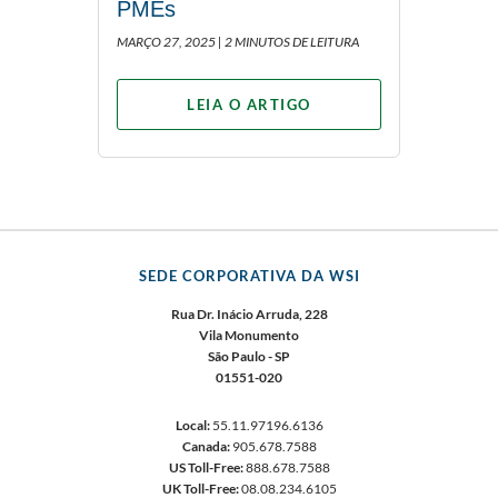
PMEs
MARÇO 27, 2025 |
2 MINUTOS DE LEITURA
LEIA O ARTIGO
SEDE CORPORATIVA DA WSI
Rua Dr. Inácio Arruda, 228
Vila Monumento
São Paulo - SP
01551-020
Local:
55.11.97196.6136
Canada:
905.678.7588
US Toll-Free:
888.678.7588
UK Toll-Free:
08.08.234.6105