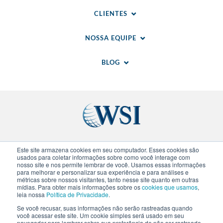
CLIENTES
NOSSA EQUIPE
BLOG
Sites regionais
Este site armazena cookies em seu computador. Esses cookies são
usados para coletar informações sobre como você interage com
nosso site e nos permite lembrar de você. Usamos essas informações
© 2020-
2026
WSI. Todos direitos reservados. WSI
para melhorar e personalizar sua experiência e para análises e
métricas sobre nossos visitantes, tanto nesse site quanto em outras
ICE e WSI IM são marcas registradas da Research
mídias. Para obter mais informações sobre os
cookies que usamos
,
and Management Corp (RAM).
Politica de
leia nossa
Política de Privacidade
.
Privacidade
.
Politica de Cookies
. Cada franquia WSI
Se você recusar, suas informações não serão rastreadas quando
é uma empresa de propriedade e operação
você acessar este site. Um cookie simples será usado em seu
independente.
navegador para lembrar sobre sua preferência de não ser rastreado.