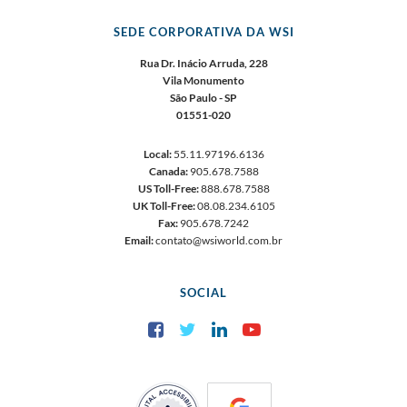
SEDE CORPORATIVA DA WSI
Rua Dr. Inácio Arruda, 228
Vila Monumento
São Paulo - SP
01551-020
Local:
55.11.97196.6136
Canada:
905.678.7588
US Toll-Free:
888.678.7588
UK Toll-Free:
08.08.234.6105
Fax:
905.678.7242
Email:
contato@wsiworld.com.br
SOCIAL
Facebook
Twitter
LinkedIn
YouTube