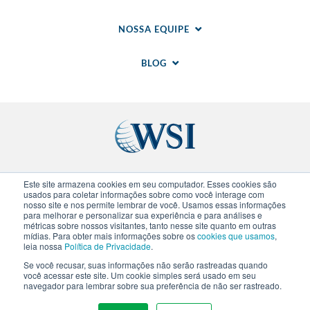
NOSSA EQUIPE
BLOG
Sites regionais
Este site armazena cookies em seu computador. Esses cookies são
usados para coletar informações sobre como você interage com
nosso site e nos permite lembrar de você. Usamos essas informações
para melhorar e personalizar sua experiência e para análises e
© 2020-
2026
WSI. Todos direitos reservados. WSI
métricas sobre nossos visitantes, tanto nesse site quanto em outras
ICE e WSI IM são marcas registradas da Research
mídias. Para obter mais informações sobre os
cookies que usamos
,
and Management Corp (RAM).
Politica de
leia nossa
Política de Privacidade
.
Privacidade
.
Politica de Cookies
. Cada franquia WSI
Se você recusar, suas informações não serão rastreadas quando
é uma empresa de propriedade e operação
você acessar este site. Um cookie simples será usado em seu
independente.
navegador para lembrar sobre sua preferência de não ser rastreado.