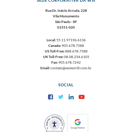
SEDE CORPORATIVA DA WSI
Rua Dr. Inácio Arruda, 228
Vila Monumento
São Paulo - SP
01551-020
Local:
55.11.97196.6136
Canada:
905.678.7588
US Toll-Free:
888.678.7588
UK Toll-Free:
08.08.234.6105
Fax:
905.678.7242
Email:
contato@wsiworld.com.br
SOCIAL
Facebook
Twitter
LinkedIn
YouTube