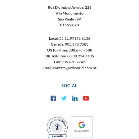
Rua Dr. Inácio Arruda, 228
Vila Monumento
São Paulo - SP
01551-020
Local:
55.11.97196.6136
Canada:
905.678.7588
US Toll-Free:
888.678.7588
UK Toll-Free:
08.08.234.6105
Fax:
905.678.7242
Email:
contato@wsiworld.com.br
SOCIAL
Facebook
Twitter
LinkedIn
YouTube