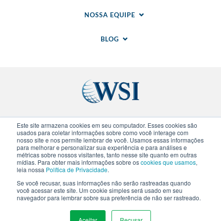
NOSSA EQUIPE
BLOG
Sites regionais
Este site armazena cookies em seu computador. Esses cookies são
usados para coletar informações sobre como você interage com
nosso site e nos permite lembrar de você. Usamos essas informações
para melhorar e personalizar sua experiência e para análises e
© 2020-
2026
WSI. Todos direitos reservados. WSI
métricas sobre nossos visitantes, tanto nesse site quanto em outras
ICE e WSI IM são marcas registradas da Research
mídias. Para obter mais informações sobre os
cookies que usamos
,
and Management Corp (RAM).
Politica de
leia nossa
Política de Privacidade
.
Privacidade
.
Politica de Cookies
. Cada franquia WSI
Se você recusar, suas informações não serão rastreadas quando
é uma empresa de propriedade e operação
você acessar este site. Um cookie simples será usado em seu
independente.
navegador para lembrar sobre sua preferência de não ser rastreado.
Aceitar
Recusar