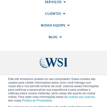
SERVIÇOS
CLIENTES
NOSSA EQUIPE
BLOG
Sites regionais
Este site armazena cookies em seu computador. Esses cookies são
usados para coletar informações sobre como você interage com
nosso site e nos permite lembrar de você. Usamos essas informações
© 2020-
2026
WSI. Todos direitos reservados. WSI
para melhorar e personalizar sua experiência e para análises e
métricas sobre nossos visitantes, tanto nesse site quanto em outras
ICE e WSI IM são marcas registradas da Research
mídias. Para obter mais informações sobre os
cookies que usamos
,
and Management Corp (RAM).
Politica de
leia nossa
Política de Privacidade
.
Privacidade
.
Politica de Cookies
. Cada franquia WSI
Se você recusar, suas informações não serão rastreadas quando