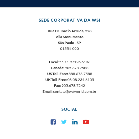
SEDE CORPORATIVA DA WSI
Rua Dr. Inácio Arruda, 228
Vila Monumento
São Paulo - SP
01551-020
Local:
55.11.97196.6136
Canada:
905.678.7588
US Toll-Free:
888.678.7588
UK Toll-Free:
08.08.234.6105
Fax:
905.678.7242
Email:
contato@wsiworld.com.br
SOCIAL
Facebook
Twitter
LinkedIn
YouTube