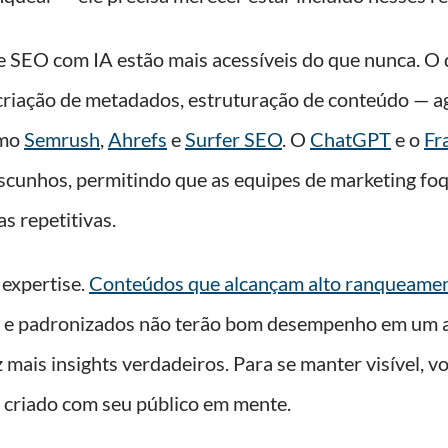
e SEO com IA estão mais acessíveis do que nunca. O 
criação de metadados, estruturação de conteúdo — a
omo
Semrush
,
Ahrefs
e
Surfer SEO
. O
ChatGPT
e o
Fr
ascunhos, permitindo que as equipes de marketing f
s repetitivas.
a expertise.
Conteúdos que alcançam alto ranqueame
sos e padronizados não terão bom desempenho em um
ais insights verdadeiros. Para se manter visível, v
e criado com seu público em mente.