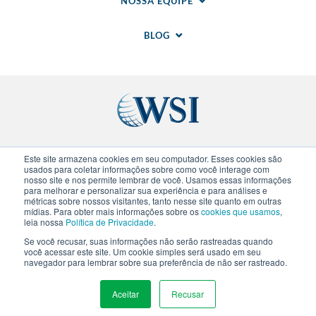
NOSSA EQUIPE
BLOG
Sites regionais
Este site armazena cookies em seu computador. Esses cookies são
usados para coletar informações sobre como você interage com
nosso site e nos permite lembrar de você. Usamos essas informações
para melhorar e personalizar sua experiência e para análises e
© 2020-
2026
WSI. Todos direitos reservados. WSI
métricas sobre nossos visitantes, tanto nesse site quanto em outras
ICE e WSI IM são marcas registradas da Research
mídias. Para obter mais informações sobre os
cookies que usamos
,
and Management Corp (RAM).
Politica de
leia nossa
Política de Privacidade
.
Privacidade
.
Politica de Cookies
. Cada franquia WSI
Se você recusar, suas informações não serão rastreadas quando
é uma empresa de propriedade e operação
você acessar este site. Um cookie simples será usado em seu
independente.
navegador para lembrar sobre sua preferência de não ser rastreado.
Aceitar
Recusar
MENU