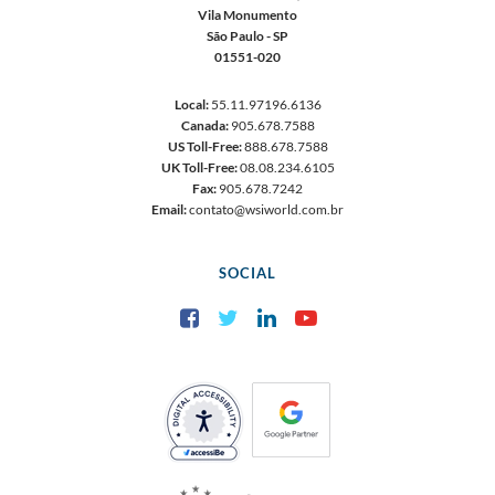
Vila Monumento
São Paulo - SP
01551-020
Local:
55.11.97196.6136
Canada:
905.678.7588
US Toll-Free:
888.678.7588
UK Toll-Free:
08.08.234.6105
Fax:
905.678.7242
Email:
contato@wsiworld.com.br
SOCIAL
Facebook
Twitter
LinkedIn
YouTube